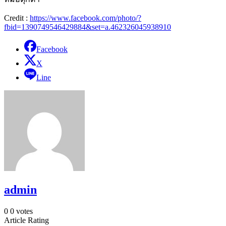
Credit :
https://www.facebook.com/photo/?
fbid=1390749546429884&set=a.462326045938910
Facebook
X
Line
admin
0
0
votes
Article Rating