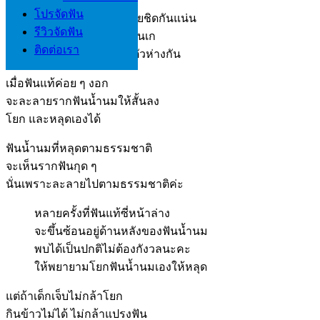
โปรจัดฟัน
แต่ถ้าลูกมีฟันน้ำนมเรียงสวยชิดกันแน่น
รีวิวจัดฟัน
ก็มีโอกาสที่ฟันแท้จะขึ้นซ้อนเก
ติดต่อเรา
สูงกว่าเด็กที่ฟันน้ำนมเรียงตัวห่างกัน
เมื่อฟันแท้ค่อย ๆ งอก
จะละลายรากฟันน้ำนมให้สั้นลง
โยก และหลุดเองได้
ฟันน้ำนมที่หลุดตามธรรมชาติ
จะเห็นรากฟันกุด ๆ
นั่นเพราะละลายไปตามธรรมชาติค่ะ
หลายครั้งที่ฟันแท้ซี่หน้าล่าง
จะขึ้นซ้อนอยู่ด้านหลังของฟันน้ำนม
พบได้เป็นปกติไม่ต้องกังวลนะคะ
ให้พยายามโยกฟันน้ำนมเองให้หลุด
แต่ถ้าเด็กเจ็บไม่กล้าโยก
กินข้าวไม่ได้ ไม่กล้าแปรงฟัน